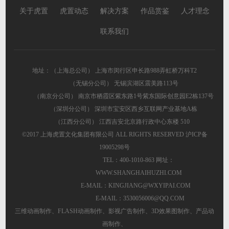
关于虎置
虎置动态
解决方案
作品赏鉴
人才理念
联系我们
地址：（上海总公司） 上海市闵行区申长路988弄虹桥万科T2
（无锡分公司） 无锡滨湖区震美路113号
（南京分公司） 南京市栖霞区紫东路1号紫东国际创意园E2栋137号
（深圳分公司） 深圳市宝安区西乡互联网产业基地A栋
（江西分公司） 江西吉安北京路行政中心东楼 510
©2017 上海虎置文化集团有限公司 ALL RIGHTS RESERVED
沪ICP备
19005298号
TEL：400-1010-863 网址：
WWW.SHANGHAIHUZHI.COM
E-MAIL：KINGJIANG@WXYIPAI.COM
E-MAIL：3530056006@QQ.COM
三维动画制作
、
FLASH动画制作
、
影视广告制作
、
3D效果图制作
、
产品动
画制作
、