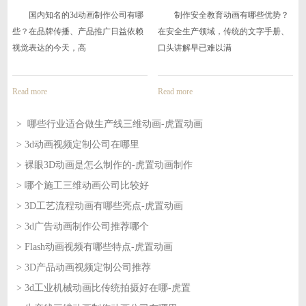
些
虎
国内知名的3d动画制作公司有哪
制作安全教育动画有哪些优势？
些？在品牌传播、产品推广日益依赖
在安全生产领域，传统的文字手册、
视觉表达的今天，高
口头讲解早已难以满
Read more
Read more
> 哪些行业适合做生产线三维动画-虎置动画
> 3d动画视频定制公司在哪里
2026-08-07
> 裸眼3D动画是怎么制作的-虎置动画制作
2026-08-07
> 哪个施工三维动画公司比较好
2026-08-06
> 3D工艺流程动画有哪些亮点-虎置动画
2026-08-06
> 3d广告动画制作公司推荐哪个
2026-08-05
> Flash动画视频有哪些特点-虎置动画
2026-08-05
> 3D产品动画视频定制公司推荐
2026-08-04
> 3d工业机械动画比传统拍摄好在哪-虎置
2026-08-04