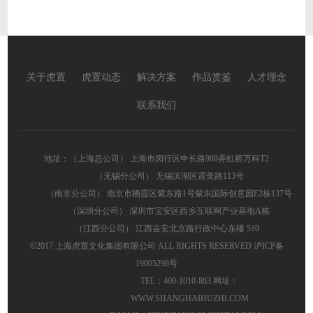
2026-05-29
关于虎置
虎置动态
解决方案
作品赏鉴
人才理念
联系我们
地址：（上海总公司） 上海市闵行区申长路988弄虹桥万科T2
（无锡分公司） 无锡滨湖区震美路113号
（南京分公司） 南京市栖霞区紫东路1号紫东国际创意园E2栋137号
（深圳分公司） 深圳市宝安区西乡互联网产业基地A栋
（江西分公司） 江西吉安北京路行政中心东楼 510
©2017 上海虎置文化集团有限公司 ALL RIGHTS RESERVED
沪ICP备
19005298号
TEL：400-1010-863 网址：
WWW.SHANGHAIHUZHI.COM