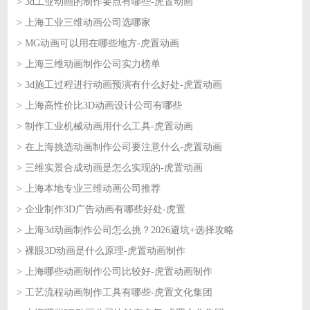
> 3d工业动画的制作要点有哪些-虎置动画
2026-06-23
> 上海工业三维动画公司选哪家
2026-06-22
> MG动画可以用在哪些地方-虎置动画
2026-06-22
> 上海三维动画制作公司实力榜单
2026-06-18
> 3d施工过程进行动画预演有什么好处-虎置动画
2026-06-18
> 上海高性价比3D动画设计公司有哪些
2026-06-17
> 制作工业机械动画用什么工具-虎置动画
2026-06-17
> 在上海挑选动画制作公司要注意什么-虎置动画
2026-06-16
> 三维实景合成动画是怎么实现的-虎置动画
2026-06-16
> 上海本地专业三维动画公司推荐
2026-06-15
> 企业制作3D广告动画有哪些好处-虎置
2026-06-15
> 上海3d动画制作公司怎么挑？2026避坑+选择攻略
2026-06-12
> 裸眼3D动画是什么原理-虎置动画制作
2026-06-12
> 上海哪些动画制作公司比较好-虎置动画制作
2026-06-11
> 工艺流程动画制作工具有哪些-虎置文化集团
2026-06-11