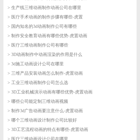
> 生产线三维动画制作动画公司在哪里
2026-08-03
> 医疗手术动画的制作步骤有哪些-虎置
2026-08-03
> 国内知名的3d动画制作公司有哪些
2026-07-31
> 制作安全教育动画有哪些优势-虎置动画
2026-07-31
> 医疗三维动画制作公司有哪些
2026-07-30
> 3D动画制作中动画渲染的作用是什么
2026-07-30
> 3d施工动画设计公司在哪里
2026-07-29
> 三维产品安装动画怎么制作-虎置动画
2026-07-29
> 工业三维动画制作公司怎么选
2026-07-28
> 3D工业机械演示动画有哪些优势-虎置动画
2026-07-28
> 哪些公司能定制三维动画视频
2026-07-27
> 制作3d广告动画要注意什么-虎置动画
2026-07-27
> 哪个三维动画设计制作公司比较好
2026-07-24
> 3D工艺流程动画的特点有哪些-虎置动画
2026-07-24
> 医疗三维动画设计公司在哪里
2026-07-23