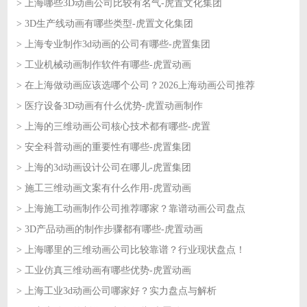
> 上海哪些3D动画公司比较有名气-虎置文化集团
2026-06-10
> 3D生产线动画有哪些类型-虎置文化集团
2026-06-10
> 上海专业制作3d动画的公司有哪些-虎置集团
2026-06-09
> 工业机械动画制作软件有哪些-虎置动画
2026-06-09
> 在上海做动画应该选哪个公司？2026上海动画公司推荐
2026-06-08
> 医疗设备3D动画有什么优势-虎置动画制作
2026-06-08
> 上海的三维动画公司核心技术都有哪些-虎置
2026-06-05
> 安全科普动画的重要性有哪些-虎置集团
2026-06-05
> 上海的3d动画设计公司在哪儿-虎置集团
2026-06-04
> 施工三维动画文案有什么作用-虎置动画
2026-06-04
> 上海施工动画制作公司推荐哪家？靠谱动画公司盘点
2026-06-03
> 3D产品动画的制作步骤都有哪些-虎置动画
2026-06-03
> 上海哪里的三维动画公司比较靠谱？行业现状盘点！
2026-06-02
> 工业仿真三维动画有哪些优势-虎置动画
2026-06-02
> 上海工业3d动画公司哪家好？实力盘点与解析
2026-06-01