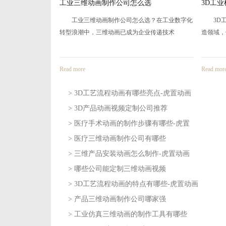
么选
3D工业机械演示动画有哪些优势-
哪些公
选？在工业数字化
3D工业机械演示动画有哪些优势？在工业制
哪些公
企业传递技术
造领域，传统的图文说明、现场讲解早已难以
产品推广
Read more
Read mor
> 3D工艺流程动画有哪些亮点-虎置动画
> 3D产品动画视频定制公司推荐
2026-08-05
> 医疗手术动画的制作步骤有哪些-虎置
2026-08-04
> 医疗三维动画制作公司有哪些
2026-07-31
> 三维产品安装动画怎么制作-虎置动画
2026-07-30
> 哪些公司能定制三维动画视频
2026-07-28
> 3D工艺流程动画的特点有哪些-虎置动画
2026-07-27
> 产品三维动画制作公司哪家强
2026-07-23
> 工业仿真三维动画的制作工具有哪些
2026-07-22