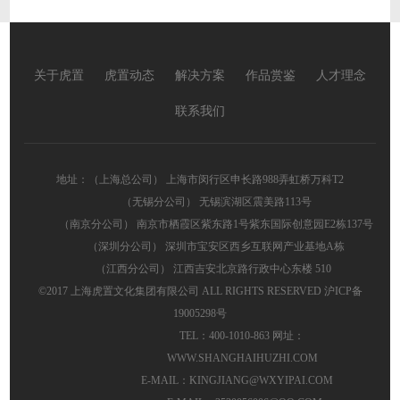
关于虎置
虎置动态
解决方案
作品赏鉴
人才理念
联系我们
地址：（上海总公司） 上海市闵行区申长路988弄虹桥万科T2
（无锡分公司） 无锡滨湖区震美路113号
（南京分公司） 南京市栖霞区紫东路1号紫东国际创意园E2栋137号
（深圳分公司） 深圳市宝安区西乡互联网产业基地A栋
（江西分公司） 江西吉安北京路行政中心东楼 510
©2017 上海虎置文化集团有限公司 ALL RIGHTS RESERVED
沪ICP备
19005298号
TEL：400-1010-863 网址：
WWW.SHANGHAIHUZHI.COM
E-MAIL：KINGJIANG@WXYIPAI.COM