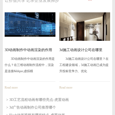
让价值共享 记录企业发展脚步
D动画制作中动画渲染的作用
3d施工动画设计公司在哪里
三维
什
置
D动画制作中动画渲染的作用是
3d施工动画设计公司在哪里？在
三维
么？在三维动画制作流程中，渲染
工程建设领域，3d施工动画已成为提
产品售
接&ldquo;虚拟模
升投标竞争力、优化
景中，
d more
Read more
Read m
> 3D工艺流程动画有哪些亮点-虎置动画
> 3d广告动画制作公司推荐哪个
2026-08-05