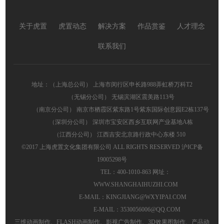
关于虎置
虎置动态
解决方案
作品赏鉴
人才理念
联系我们
地址：（上海总公司） 上海市闵行区申长路988弄虹桥万科T2
（无锡分公司） 无锡滨湖区震美路113号
（南京分公司） 南京市栖霞区紫东路1号紫东国际创意园E2栋137号
（深圳分公司） 深圳市宝安区西乡互联网产业基地A栋
（江西分公司） 江西吉安北京路行政中心东楼 510
©2017 上海虎置文化集团有限公司 ALL RIGHTS RESERVED
沪ICP备
19005298号
TEL：400-1010-863 网址：
WWW.SHANGHAIHUZHI.COM
E-MAIL：KINGJIANG@WXYIPAI.COM
E-MAIL：3530056006@QQ.COM
三维动画制作
、
FLASH动画制作
、
影视广告制作
、
3D效果图制作
、
产品动