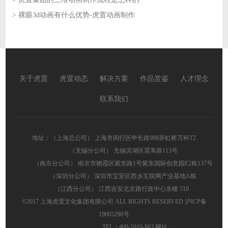
> 裸眼3d动画有什么优势-虎置动画制作
2026-05-29
2026-05-28
关于虎置
虎置动态
解决方案
作品赏鉴
人才理念
联系我们
地址：（上海总公司） 上海市闵行区申长路988弄虹桥万科T2
（无锡分公司） 无锡滨湖区震美路113号
（南京分公司） 南京市栖霞区紫东路1号紫东国际创意园E2栋137号
（深圳分公司） 深圳市宝安区西乡互联网产业基地A栋
（江西分公司） 江西吉安北京路行政中心东楼 510
©2017 上海虎置文化集团有限公司 ALL RIGHTS RESERVED
沪ICP备
19005298号
TEL：400-1010-863 网址：